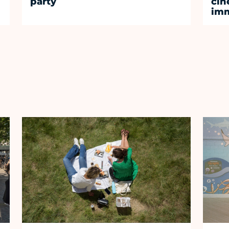
party
cin
imm