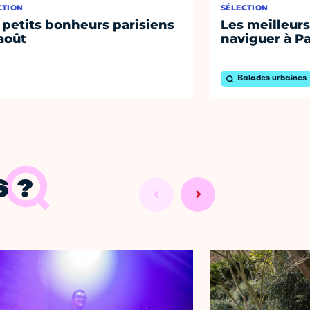
CTION
SÉLECTION
 petits bonheurs parisiens
Les meilleurs
août
naviguer à Pa
Balades urbaines
 ?