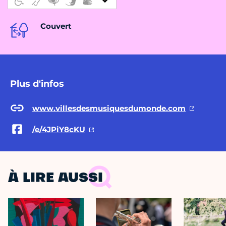
Couvert
Plus d'infos
www.villesdesmusiquesdumonde.com
/e/4JPiY8cKU
À LIRE AUSSI