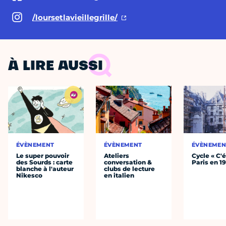
/loursetlavieillegrille/
À LIRE AUSSI
ÉVÈNEMENT
ÉVÈNEMENT
ÉVÈNEMEN
Le super pouvoir
Ateliers
Cycle « C'é
des Sourds : carte
conversation &
Paris en 1
blanche à l'auteur
clubs de lecture
Nikesco
en italien