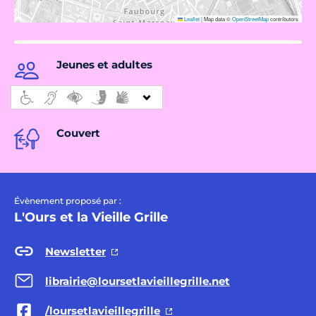
Leaflet
|
Map data ©
OpenStreetMap
contributors
Jeunes et adultes
Couvert
Évènement proposé par :
L'Ours et la Vieille Grille
Newsletter
librairie@loursetlavieillegrille.net
/loursetlavieillegrille