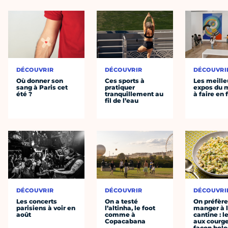
DÉCOUVRIR
DÉCOUVRIR
DÉCOUVRI
Où donner son
Ces sports à
Les meille
sang à Paris cet
pratiquer
expos du
été ?
tranquillement au
à faire en 
fil de l’eau
DÉCOUVRIR
DÉCOUVRIR
DÉCOUVRI
Les concerts
On a testé
On préfèr
parisiens à voir en
l’altinha, le foot
manger à 
août
comme à
cantine : l
Copacabana
aux courge
façon bol