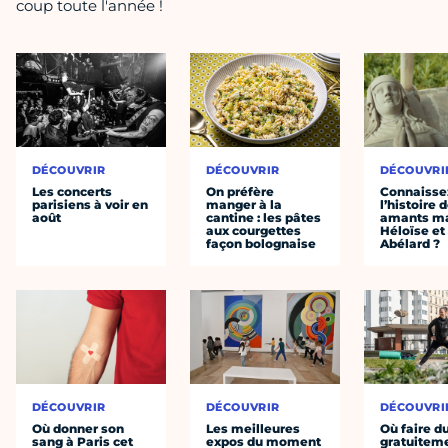
coup toute l'année !
DÉCOUVRIR
DÉCOUVRIR
DÉCOUVRI
Les concerts
On préfère
Connaisse
parisiens à voir en
manger à la
l’histoire 
août
cantine : les pâtes
amants ma
aux courgettes
Héloïse et
façon bolognaise
Abélard ?
DÉCOUVRIR
DÉCOUVRIR
DÉCOUVRI
Où donner son
Les meilleures
Où faire d
sang à Paris cet
expos du moment
gratuitem