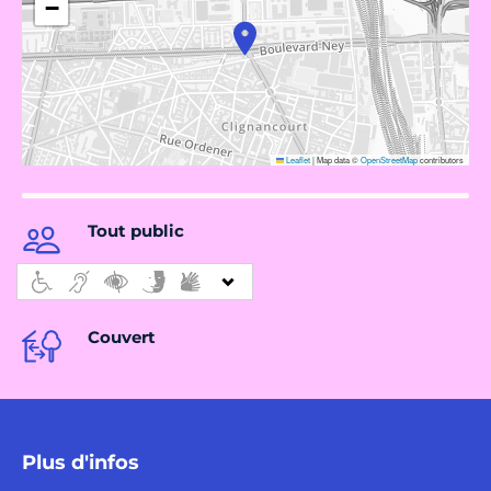
−
Leaflet
|
Map data ©
OpenStreetMap
contributors
Tout public
Couvert
Plus d'infos