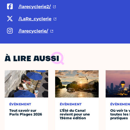
/larecyclerie2/
/LaRe_cyclerie
/larecyclerie/
À LIRE AUSSI
ÉVÈNEMENT
ÉVÈNEMENT
ÉVÈNEMEN
Tout savoir sur
L’Été du Canal
Où voir la 
Paris Plages 2026
revient pour une
toutes les 
19ème édition
pratiques