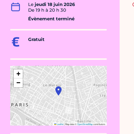
Le
jeudi 18 juin 2026
De 19 h à 20 h 30
Évènement terminé
Gratuit
+
−
Leaflet
|
Map data ©
OpenStreetMap
contributors