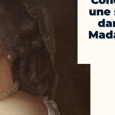
Conc
une 
da
Mad