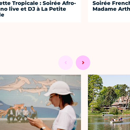
lette Tropicale : Soirée Afro-
Soirée Frenc
ino live et DJ à La Petite
Madame Arth
le