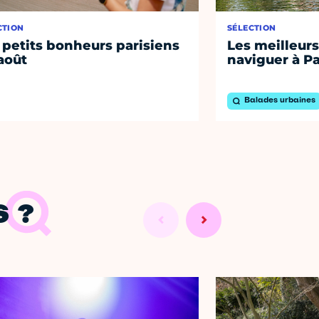
CTION
SÉLECTION
 petits bonheurs parisiens
Les meilleurs
août
naviguer à Pa
Balades urbaines
 ?