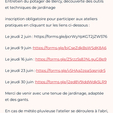
Entretien du potager de Bercy, découverte des outils
et techniques de jardinage
inscription obligatoire pour participer aux ateliers
pratiques en cliquant sur les liens ci-dessous :
Le jeudi 2 juin : https://forms.gle/pcrWyYpKGT2jZW576
Le jeudi 9 juin :
https://forms.gle/biCseZdkBsWSdK8A6
Le jeudi 16 juin :
https://forms.gle/Z5rzz5s8JNLguGBp9
Le jeudi 23 juin :·
https://forms.gle/vSHAqJzpaSqsnjdr5
Le jeudi 30 juin :
https://forms.gle/j2ed8V9iddWdk5LR9
Merci de venir avec une tenue de jardinage, adaptée
et des gants.
En cas de météo pluvieuse l'atelier se déroulera à l'abri,