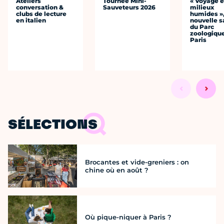
Ateliers
Tournée Mini-
« Voyage 
conversation &
Sauveteurs 2026
milieux
clubs de lecture
humides »,
en italien
nouvelle s
du Parc
zoologiqu
Paris
SÉLECTIONS
Brocantes et vide-greniers : on
chine où en août ?
Où pique-niquer à Paris ?