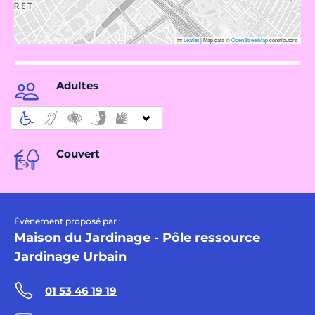
Leaflet
|
Map data ©
OpenStreetMap
contributors
Adultes
Couvert
Évènement proposé par :
Maison du Jardinage - Pôle ressource
Jardinage Urbain
01 53 46 19 19