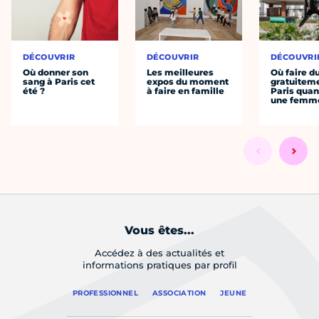
DÉCOUVRIR
DÉCOUVRIR
DÉCOUVRI
Où donner son
Les meilleures
Où faire d
sang à Paris cet
expos du moment
gratuitem
été ?
à faire en famille
Paris quan
une femm
Vous êtes...
Accédez à des actualités et
informations pratiques par profil
PROFESSIONNEL
ASSOCIATION
JEUNE