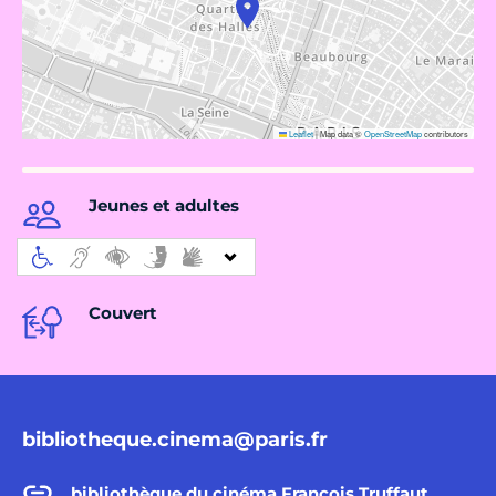
Leaflet
|
Map data ©
OpenStreetMap
contributors
Jeunes et adultes
Couvert
bibliotheque.cinema@paris.fr
bibliothèque du cinéma François Truffaut