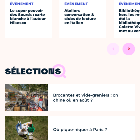
ÉVÈNEMENT
ÉVÈNEMENT
ÉVÈNEMEN
Le super pouvoir
Ateliers
Bibliothè
des Sourds : carte
conversation &
hors les mu
blanche à l'auteur
clubs de lecture
été la
Nikesco
en italien
bibliothèq
Colette Viv
met au vert
SÉLECTIONS
Brocantes et vide-greniers : on
chine où en août ?
Où pique-niquer à Paris ?