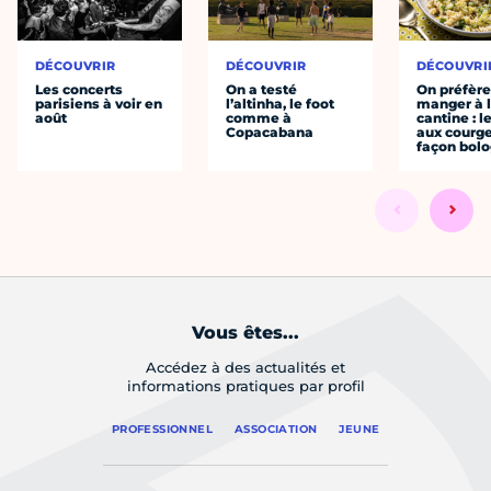
DÉCOUVRIR
DÉCOUVRIR
DÉCOUVRI
Les concerts
On a testé
On préfèr
parisiens à voir en
l’altinha, le foot
manger à 
août
comme à
cantine : l
Copacabana
aux courge
façon bol
Vous êtes...
Accédez à des actualités et
informations pratiques par profil
PROFESSIONNEL
ASSOCIATION
JEUNE