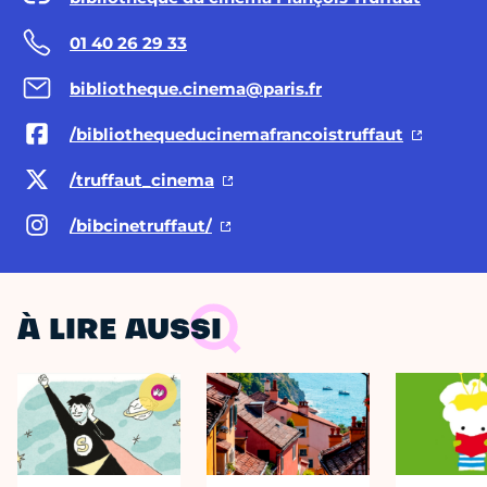
01 40 26 29 33
bibliotheque.cinema@paris.fr
/bibliothequeducinemafrancoistruffaut
/truffaut_cinema
/bibcinetruffaut/
À LIRE AUSSI