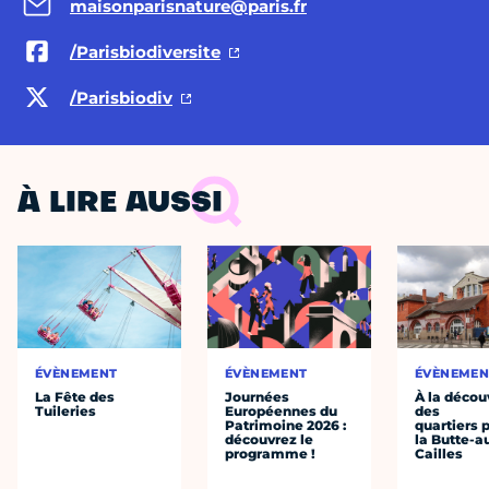
maisonparisnature@paris.fr
/Parisbiodiversite
/Parisbiodiv
À LIRE AUSSI
ÉVÈNEMENT
ÉVÈNEMENT
ÉVÈNEMEN
La Fête des
Journées
À la décou
Tuileries
Européennes du
des
Patrimoine 2026 :
quartiers p
découvrez le
la Butte-a
programme !
Cailles