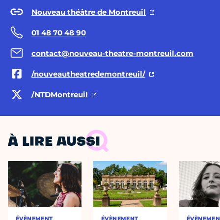
Nouveau théâtre de Montreuil
01 48 70 48 90
contact@nouveau-theatre-montreuil.com
/nouveautheatredemontreuil/
/NTDMontreuil
À LIRE AUSSI
ÉVÈNEMENT
ÉVÈNEMENT
ÉVÈNEMEN