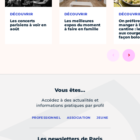
DÉCOUVRIR
DÉCOUVRIR
DÉCOUVRI
Les concerts
Les meilleures
On préfèr
parisiens à voir en
expos du moment
manger à 
août
à faire en famille
cantine : l
aux courge
façon bol
Vous êtes...
Accédez à des actualités et
informations pratiques par profil
PROFESSIONNEL
ASSOCIATION
JEUNE
Les newsletters de Paris