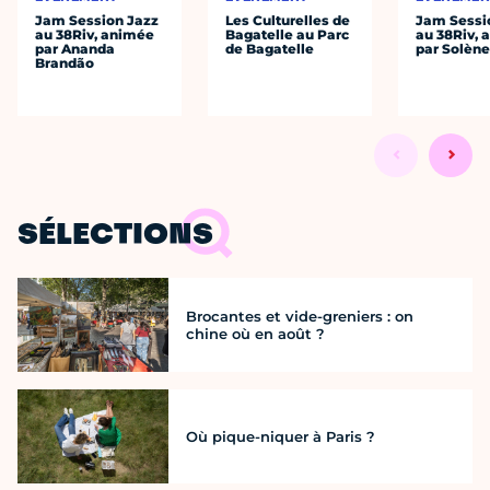
Jam Session Jazz
Les Culturelles de
Jam Sessi
au 38Riv, animée
Bagatelle au Parc
au 38Riv,
par Ananda
de Bagatelle
par Solène
Brandão
SÉLECTIONS
Brocantes et vide-greniers : on
chine où en août ?
Où pique-niquer à Paris ?