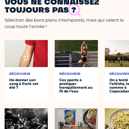
VOUS NE CONNAISSEZ
TOUJOURS PAS ?
Sélection des bons plans intemporels, mais qui valent le
coup toute l'année !
DÉCOUVRIR
DÉCOUVRIR
DÉCOUVRI
Où donner son
Ces sports à
On a testé
sang à Paris cet
pratiquer
l’altinha, l
été ?
tranquillement au
comme à
fil de l’eau
Copacaba