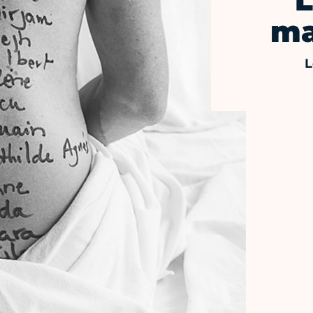
L
ma
L