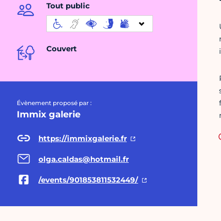
Tout public
Couvert
Évènement proposé par :
Immix galerie
https://immixgalerie.fr
olga.caldas@hotmail.fr
/events/901853811532449/