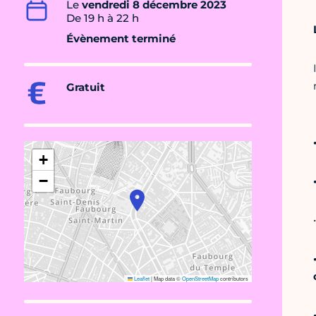
Le
vendredi 8 décembre 2023
De 19 h à 22 h
Évènement terminé
Gratuit
+
−
•
Leaflet
|
Map data ©
OpenStreetMap
contributors