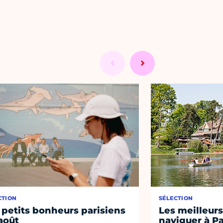
CTION
SÉLECTION
 petits bonheurs parisiens
Les meilleurs
août
naviguer à Pa