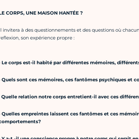
LE CORPS, UNE MAISON HANTÉE ?
Il invitera à des questionnements et des questions où chacun p
reflexion, son expérience propre :
• Le corps est-il habité par différentes mémoires, différe
• Quels sont ces mémoires, ces fantômes psychiques et co
Quelle relation notre corps entretient-il avec ces différe
• Quelles empreintes laissent ces fantômes et ces mémoire
comportements?
• Y a-t -il une conscience propre à notre corps qui serait en