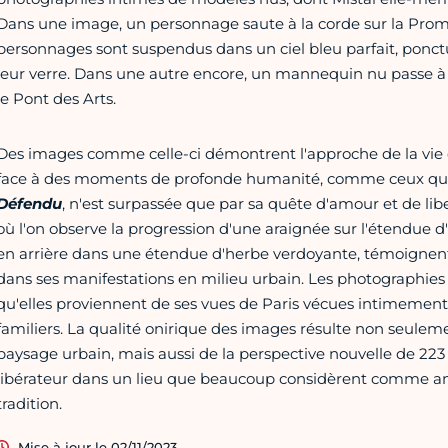
Dans une image, un personnage saute à la corde sur la Pro
personnages sont suspendus dans un ciel bleu parfait, ponc
leur verre. Dans une autre encore, un mannequin nu passe à 
le Pont des Arts.
Des images comme celle-ci démontrent l'approche de la vie d
face à des moments de profonde humanité, comme ceux qu'il
Défendu
, n'est surpassée que par sa quête d'amour et de li
où l'on observe la progression d'une araignée sur l'étendue d
en arrière dans une étendue d'herbe verdoyante, témoignent d
dans ses manifestations en milieu urbain. Les photographies
qu'elles proviennent de ses vues de Paris vécues intimement, 
familiers. La qualité onirique des images résulte non seul
paysage urbain, mais aussi de la perspective nouvelle de 22
libérateur dans un lieu que beaucoup considèrent comme ancré
tradition.
Mise à jour le 02/11/2023