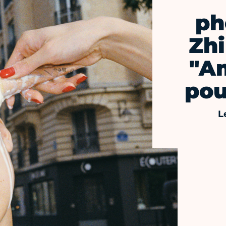
ph
Zh
"A
pou
L