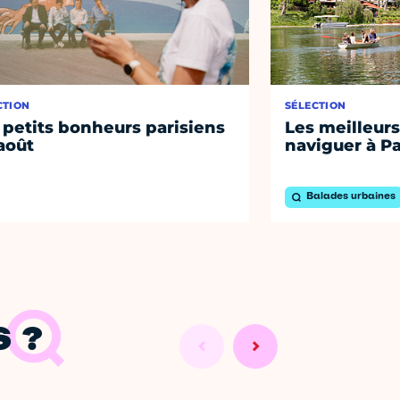
CTION
SÉLECTION
 petits bonheurs parisiens
Les meilleurs
août
naviguer à Pa
Balades urbaines
 ?