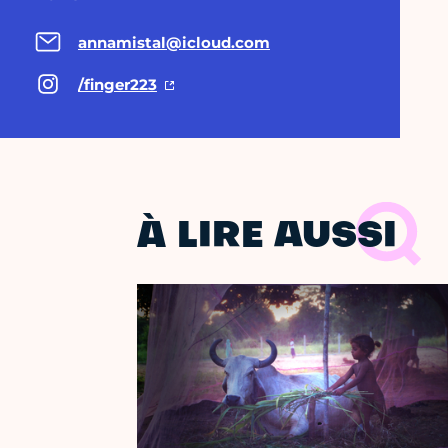
annamistal@icloud.com
/finger223
À LIRE AUSSI