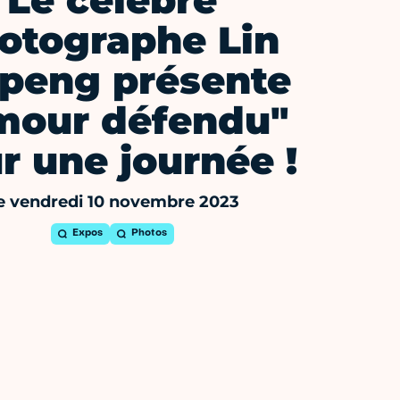
Le célèbre
otographe Lin
ipeng présente
mour défendu"
r une journée !
e vendredi 10 novembre 2023
Expos
Photos