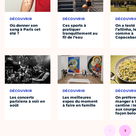
DÉCOUVRIR
DÉCOUVRIR
DÉCOUVRI
Où donner son
Ces sports à
On a testé
sang à Paris cet
pratiquer
l’altinha, l
été ?
tranquillement au
comme à
fil de l’eau
Copacaba
DÉCOUVRIR
DÉCOUVRIR
DÉCOUVRI
Les concerts
Les meilleures
On préfèr
parisiens à voir en
expos du moment
manger à 
août
à faire en famille
cantine : l
aux courge
façon bol