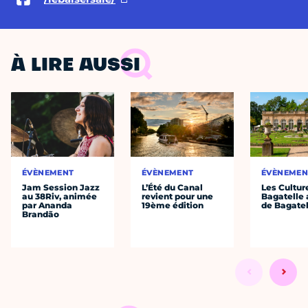
À LIRE AUSSI
ÉVÈNEMENT
ÉVÈNEMENT
ÉVÈNEMEN
Jam Session Jazz
L’Été du Canal
Les Cultur
au 38Riv, animée
revient pour une
Bagatelle 
par Ananda
19ème édition
de Bagatel
Brandão