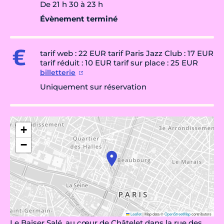
De 21 h 30 à 23 h
Évènement terminé
tarif web : 22 EUR tarif Paris Jazz Club : 17 EUR
tarif réduit : 10 EUR tarif sur place : 25 EUR
billetterie
Uniquement sur réservation
+
−
Leaflet
|
Map data ©
OpenStreetMap
contributors
Le Baiser Salé, au cœur de Châtelet dans la rue des