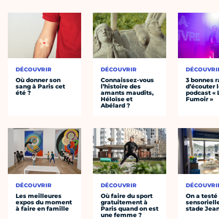
DÉCOUVRIR
DÉCOUVRIR
DÉCOUVRI
Où donner son
Connaissez-vous
3 bonnes r
sang à Paris cet
l’histoire des
d’écouter 
été ?
amants maudits,
podcast « 
Héloïse et
Fumoir »
Abélard ?
DÉCOUVRIR
DÉCOUVRIR
DÉCOUVRI
Les meilleures
Où faire du sport
On a testé 
expos du moment
gratuitement à
sensoriell
à faire en famille
Paris quand on est
stade Jea
une femme ?