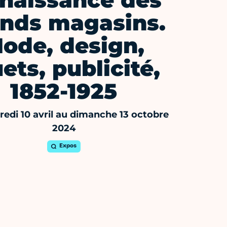
 naissance des
nds magasins.
ode, design,
ets, publicité,
1852-1925
edi 10 avril au dimanche 13 octobre
2024
Expos