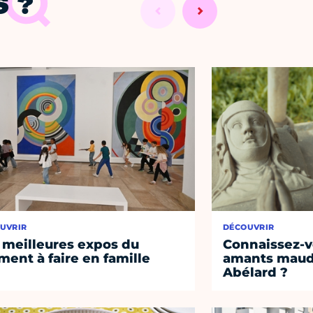
 ?
UVRIR
DÉCOUVRIR
 meilleures expos du
Connaissez-vo
ent à faire en famille
amants maudi
Abélard ?