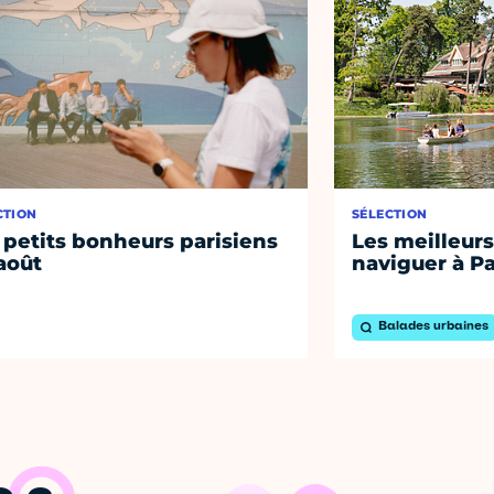
CTION
SÉLECTION
 petits bonheurs parisiens
Les meilleurs
août
naviguer à Pa
Balades urbaines