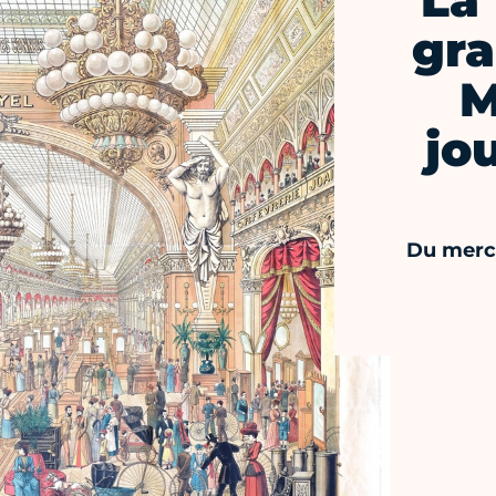
La
gra
M
jou
Du mercr