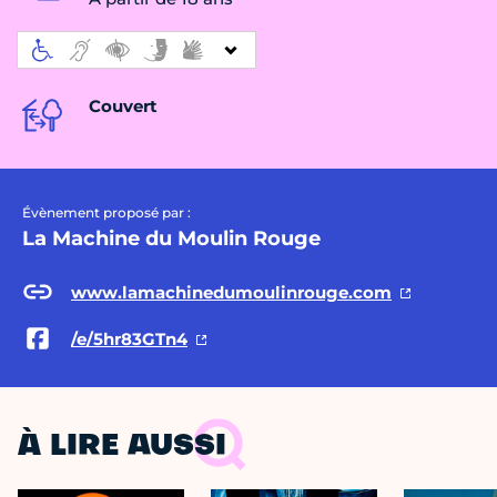
Couvert
Évènement proposé par :
La Machine du Moulin Rouge
www.lamachinedumoulinrouge.com
/e/5hr83GTn4
À LIRE AUSSI