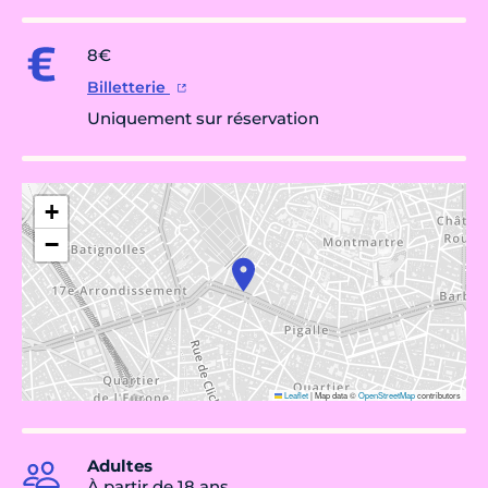
8€
Billetterie
Uniquement sur réservation
+
−
Leaflet
|
Map data ©
OpenStreetMap
contributors
Adultes
À partir de 18 ans