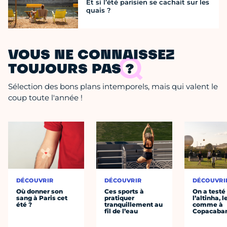
Et si l’été parisien se cachait sur les
quais ?
VOUS NE CONNAISSEZ
TOUJOURS PAS ?
Sélection des bons plans intemporels, mais qui valent le
coup toute l'année !
DÉCOUVRIR
DÉCOUVRIR
DÉCOUVRI
Où donner son
Ces sports à
On a testé
sang à Paris cet
pratiquer
l’altinha, l
été ?
tranquillement au
comme à
fil de l’eau
Copacaba