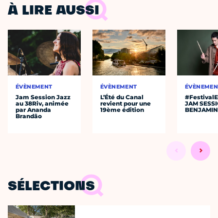
À LIRE AUSSI
ÉVÈNEMENT
ÉVÈNEMENT
ÉVÈNEMEN
Jam Session Jazz
L’Été du Canal
#Festival
au 38Riv, animée
revient pour une
JAM SESS
par Ananda
19ème édition
BENJAMIN
Brandão
SÉLECTIONS