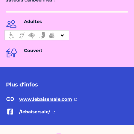
Adultes
Couvert
Plus d'infos
www.lebaisersale.com
/lebaisersale/