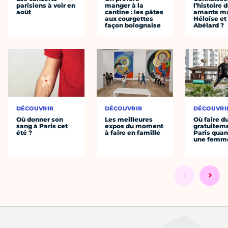
parisiens à voir en
manger à la
l’histoire 
août
cantine : les pâtes
amants ma
aux courgettes
Héloïse et
façon bolognaise
Abélard ?
DÉCOUVRIR
DÉCOUVRIR
DÉCOUVRI
Où donner son
Les meilleures
Où faire d
sang à Paris cet
expos du moment
gratuitem
été ?
à faire en famille
Paris quan
une femm