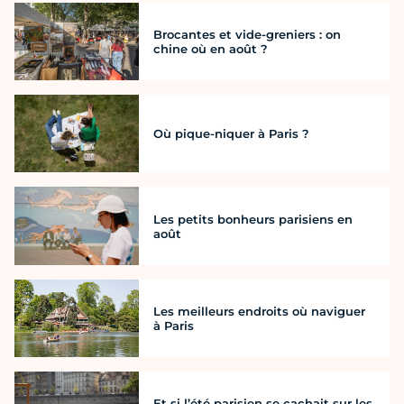
Brocantes et vide-greniers : on
chine où en août ?
Où pique-niquer à Paris ?
Les petits bonheurs parisiens en
août
Les meilleurs endroits où naviguer
à Paris
Et si l’été parisien se cachait sur les