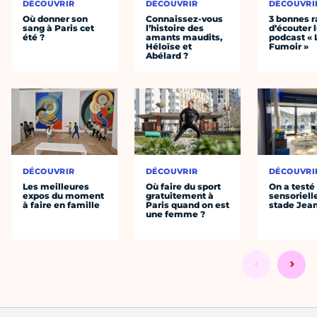
DÉCOUVRIR
DÉCOUVRIR
DÉCOUVRI
Où donner son
Connaissez-vous
3 bonnes r
sang à Paris cet
l’histoire des
d’écouter 
été ?
amants maudits,
podcast « 
Héloïse et
Fumoir »
Abélard ?
DÉCOUVRIR
DÉCOUVRIR
DÉCOUVRI
Les meilleures
Où faire du sport
On a testé 
expos du moment
gratuitement à
sensoriell
à faire en famille
Paris quand on est
stade Jea
une femme ?