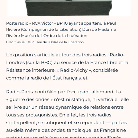
Poste radio « RCA Victor » BP 10 ayant appartenu à Paul
Rivière (Compagnon de la Libération) Don de Madame
Rivière Musée de l’Ordre de la Libération
Crédit photo :
Crédit visuel : © Musée de l’Ordre de la Libération
L’exposition s’articule autour des trois radios : Radio-
Londres (sur la BBC) au service de la France libre et la
Résistance intérieure, « Radio-Vichy », considérée
comme la radio de l’État français, et
Radio-Paris, contrôlée par l’occupant allemand. La
« guerre des ondes » n’est ni statique, ni verticale ; elle
se livre sur un réseau dynamique de relations entre
tous ses protagonistes. En effet, les trois radios
s’interpellent, se critiquent et se répondent — parfois
au-delà même des ondes, tandis que les Français ne
restent pas passifs face aux contenus radiodiffusés.