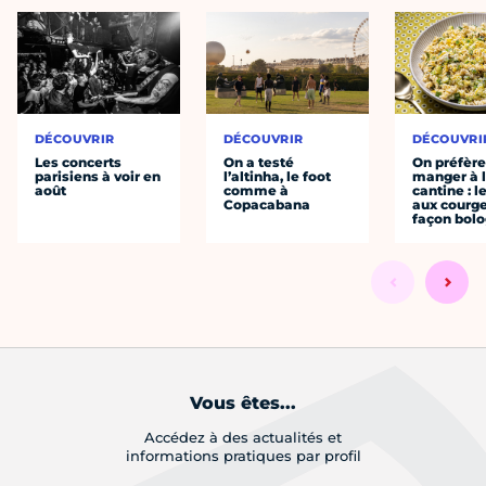
DÉCOUVRIR
DÉCOUVRIR
DÉCOUVRI
Les concerts
On a testé
On préfèr
parisiens à voir en
l’altinha, le foot
manger à 
août
comme à
cantine : l
Copacabana
aux courge
façon bol
Vous êtes...
Accédez à des actualités et
informations pratiques par profil