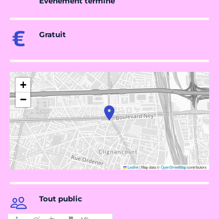
Évènement terminé
Gratuit
+
−
Leaflet
|
Map data ©
OpenStreetMap
contributors
Tout public