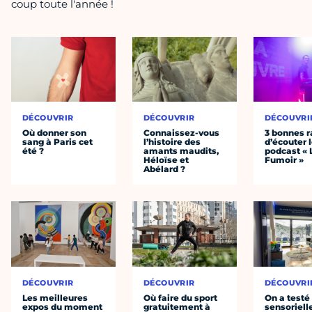
coup toute l'année !
DÉCOUVRIR
DÉCOUVRIR
DÉCOUVRI
Où donner son
Connaissez-vous
3 bonnes r
sang à Paris cet
l’histoire des
d’écouter 
été ?
amants maudits,
podcast « 
Héloïse et
Fumoir »
Abélard ?
DÉCOUVRIR
DÉCOUVRIR
DÉCOUVRI
Les meilleures
Où faire du sport
On a testé 
expos du moment
gratuitement à
sensoriell