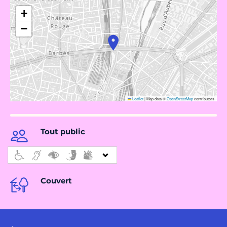
+
−
Leaflet
|
Map data ©
OpenStreetMap
contributors
Tout public
Couvert