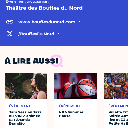
Évènement proposé par :
Théâtre des Bouffes du Nord
www.bouffesdunord.com
/BouffesDuNord
À LIRE AUSSI
ÉVÈNEMENT
ÉVÈNEMENT
ÉVÈNEMEN
Jam Session Jazz
NBA Summer
Villette Tr
au 38Riv, animée
House
Soirée Afr
par Ananda
live et DJ 
Brandão
Petite Hal