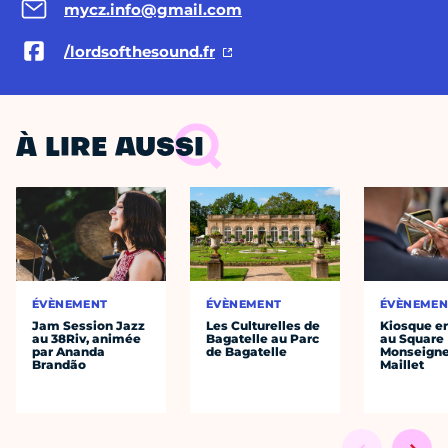
mycz.info@gmail.com
/lordsofthesound.fr
À LIRE AUSSI
ÉVÈNEMENT
ÉVÈNEMENT
ÉVÈNEMEN
Jam Session Jazz
Les Culturelles de
Kiosque en
au 38Riv, animée
Bagatelle au Parc
au Square
par Ananda
de Bagatelle
Monseigne
Brandão
Maillet