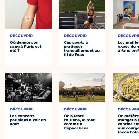
DÉCOUVRIR
DÉCOUVRIR
DÉCOUVRI
Où donner son
Ces sports à
Les meille
sang à Paris cet
pratiquer
expos du
été ?
tranquillement au
à faire en 
fil de l’eau
DÉCOUVRIR
DÉCOUVRIR
DÉCOUVRI
Les concerts
On a testé
On préfèr
parisiens à voir en
l’altinha, le foot
manger à 
août
comme à
cantine : l
Copacabana
aux courge
façon bol