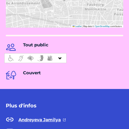
Leaflet
|
Map data ©
OpenStreetMap
contributors
Tout public
Couvert
Plus d'infos
Andreyeva Jamilya