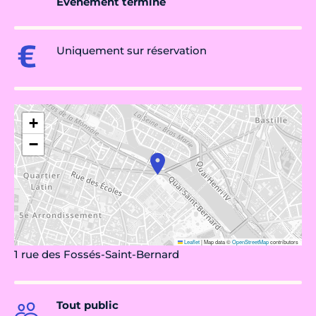
Évènement terminé
Uniquement sur réservation
+
−
Leaflet
|
Map data ©
OpenStreetMap
contributors
1 rue des Fossés-Saint-Bernard
Tout public