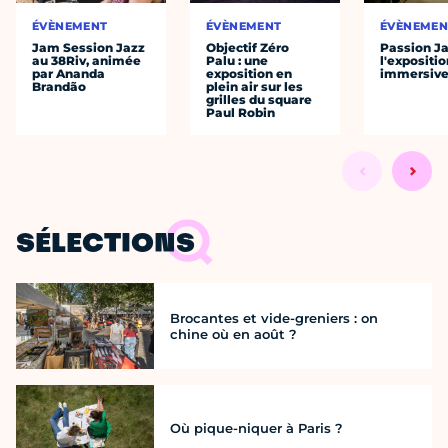
ÉVÈNEMENT
ÉVÈNEMENT
ÉVÈNEMEN
Jam Session Jazz
Objectif Zéro
Passion J
au 38Riv, animée
Palu : une
l'expositio
par Ananda
exposition en
immersiv
Brandão
plein air sur les
grilles du square
Paul Robin
SÉLECTIONS
Brocantes et vide-greniers : on
chine où en août ?
Où pique-niquer à Paris ?