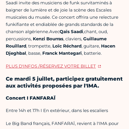
Saadi invite des musiciens de funk survitaminés à
baigner de lumière et de joie la scène des Escales
musicales du musée. Ce concert offrira une relecture
funkifiante et endiablée de grands standards de la
chanson algérienne.Avec
Qaïs Saadi
,chant, oud,
percussions,
Kenzi Bourras
, claviers,
Guillaume
Rouillard
, trompette,
Loïc Réchard
, guitare,
Hacen
Djeghbal
, basse,
Franck Mantegari
, batterie.
PLUS D'INFOS /RÉSERVEZ VOTRE BILLET
Ce mardi 5 juillet, participez gratuitement
aux activités proposées par l'IMA.
Concert I FANFARAÏ
Entre 14h et 17h I En extérieur, dans les escaliers
Le Big Band français, FANFARAÏ, revient à l'IMA pour