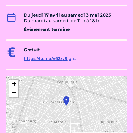
Du
jeudi 17 avril
au
samedi 3 mai 2025
Du mardi au samedi de 11 h à 18 h
Évènement terminé
Gratuit
https://lu.ma/v62zy9jo
+
−