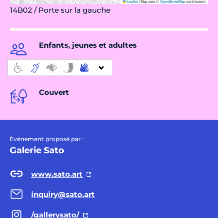
Leaflet
|
Map data ©
OpenStreetMap
contributors
14B02 / Porte sur la gauche
Enfants, jeunes et adultes
Couvert
Évènement proposé par :
Galerie Sato
www.sato.art
inquiry@sato.art
/gallerysato/