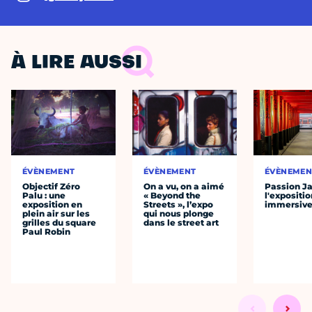
À LIRE AUSSI
ÉVÈNEMENT
ÉVÈNEMENT
ÉVÈNEMEN
Objectif Zéro
On a vu, on a aimé
Passion J
Palu : une
« Beyond the
l'expositio
exposition en
Streets », l’expo
immersiv
plein air sur les
qui nous plonge
grilles du square
dans le street art
Paul Robin