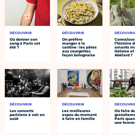
DÉCOUVRIR
DÉCOUVRIR
DÉCOUVRI
Où donner son
On préfère
Connaisse
sang à Paris cet
manger à la
l’histoire 
été ?
cantine : les pâtes
amants ma
aux courgettes
Héloïse et
façon bolognaise
Abélard ?
DÉCOUVRIR
DÉCOUVRIR
DÉCOUVRI
Les concerts
Les meilleures
Où faire d
parisiens à voir en
expos du moment
gratuitem
août
à faire en famille
Paris quan
une femm