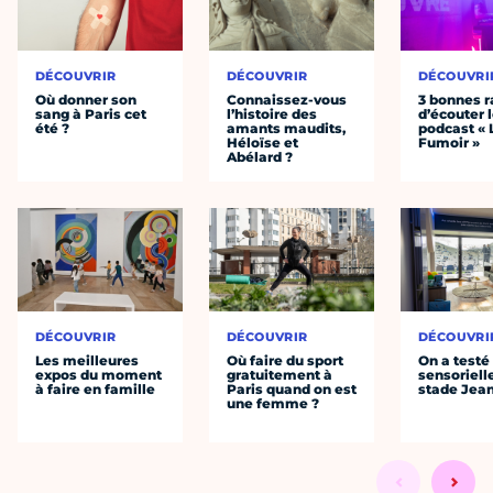
DÉCOUVRIR
DÉCOUVRIR
DÉCOUVRI
Où donner son
Connaissez-vous
3 bonnes r
sang à Paris cet
l’histoire des
d’écouter 
été ?
amants maudits,
podcast « 
Héloïse et
Fumoir »
Abélard ?
DÉCOUVRIR
DÉCOUVRIR
DÉCOUVRI
Les meilleures
Où faire du sport
On a testé 
expos du moment
gratuitement à
sensoriell
à faire en famille
Paris quand on est
stade Jea
une femme ?