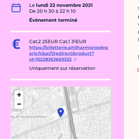
Le
lundi 22 novembre 2021
De 20 h 30 à 22 h 10
Évènement terminé
Cat.2 25EUR Cat.1 31EUR
https://billetterie.philharmoniedep
aris.fr/api/1/redirect/product?
id=10228362669532
Uniquement sur réservation
+
−