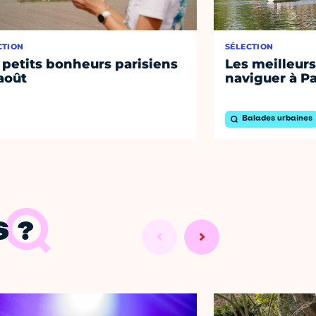
CTION
SÉLECTION
 petits bonheurs parisiens
Les meilleurs
août
naviguer à Pa
Balades urbaines
 ?