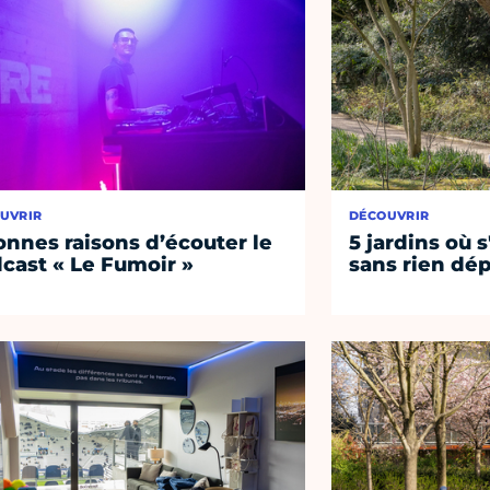
UVRIR
DÉCOUVRIR
onnes raisons d’écouter le
5 jardins où s
cast « Le Fumoir »
sans rien dép