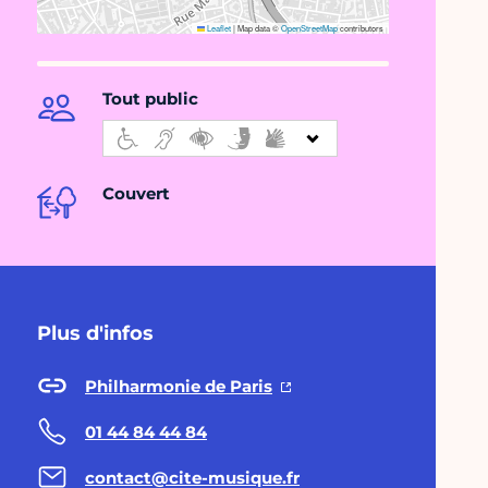
Leaflet
|
Map data ©
OpenStreetMap
contributors
Tout public
Couvert
Plus d'infos
Philharmonie de Paris
01 44 84 44 84
contact@cite-musique.fr