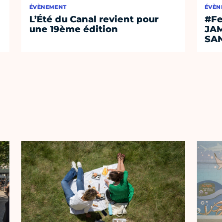
ÉVÈNEMENT
ÉVÈN
L’Été du Canal revient pour
#Fe
une 19ème édition
JA
SA