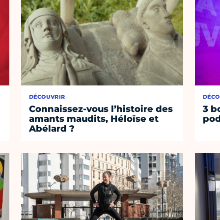
DÉCOUVRIR
DÉCO
Connaissez-vous l’histoire des
3 b
amants maudits, Héloïse et
pod
Abélard ?