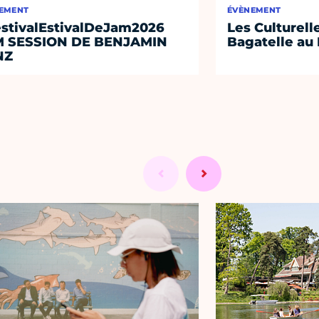
EMENT
ÉVÈNEMENT
stivalEstivalDeJam2026
Les Culturell
M SESSION DE BENJAMIN
Bagatelle au 
NZ