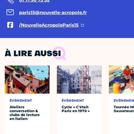
paris15@nouvelle-acropole.fr
/NouvelleAcropoleParis15
À LIRE AUSSI
ÉVÈNEMENT
ÉVÈNEMENT
ÉVÈNEMEN
Ateliers
Cycle « C'était
Tournée Mi
conversation &
Paris en 1970 »
Sauveteur
clubs de lecture
en italien