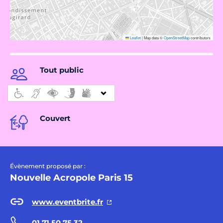
Leaflet
|
Map data ©
OpenStreetMap
contributors
Tout public
Couvert
Évènement proposé par :
Nouvelle Acropole Paris 15
www.eventbrite.fr
01 71 50 75 32