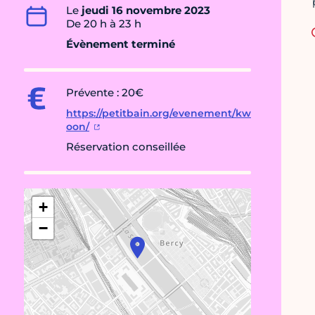
Le
jeudi 16 novembre 2023
De 20 h à 23 h
Évènement terminé
Prévente : 20€
https://petitbain.org/evenement/kw
oon/
Réservation conseillée
+
−