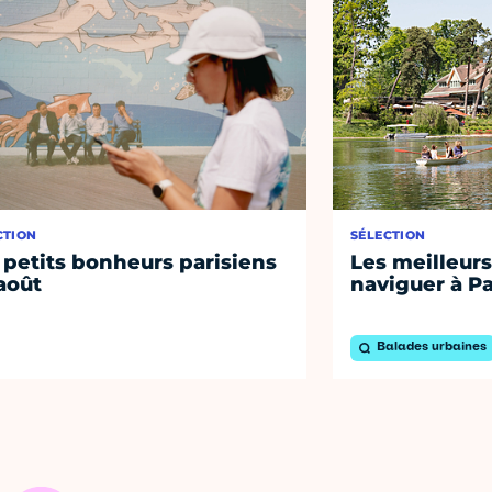
CTION
SÉLECTION
 petits bonheurs parisiens
Les meilleurs
août
naviguer à Pa
Balades urbaines