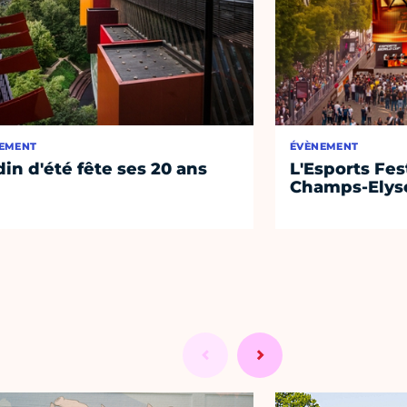
EMENT
ÉVÈNEMENT
din d'été fête ses 20 ans
L'Esports Fest
Champs-Elys