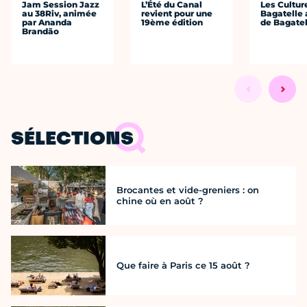
Jam Session Jazz
L’Été du Canal
Les Cultur
au 38Riv, animée
revient pour une
Bagatelle 
par Ananda
19ème édition
de Bagatel
Brandão
SÉLECTIONS
Brocantes et vide-greniers : on
chine où en août ?
Que faire à Paris ce 15 août ?