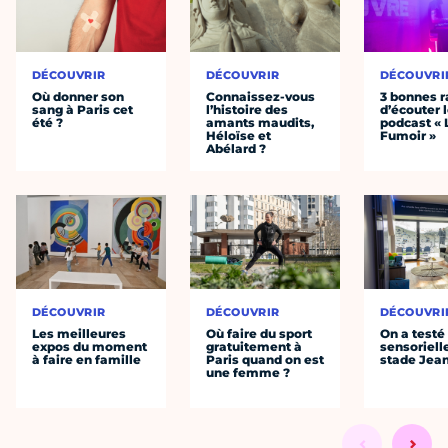
DÉCOUVRIR
DÉCOUVRIR
DÉCOUVRI
Où donner son
Connaissez-vous
3 bonnes r
sang à Paris cet
l’histoire des
d’écouter 
été ?
amants maudits,
podcast « 
Héloïse et
Fumoir »
Abélard ?
DÉCOUVRIR
DÉCOUVRIR
DÉCOUVRI
Les meilleures
Où faire du sport
On a testé 
expos du moment
gratuitement à
sensoriell
à faire en famille
Paris quand on est
stade Jea
une femme ?