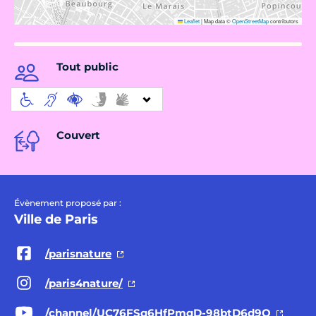
Leaflet
|
Map data ©
OpenStreetMap
contributors
Tout public
Couvert
Évènement proposé par :
Ville de Paris
/parisnature
/paris4nature/
/channel/UC76FSq6HfPmqD-98btD6d9Q