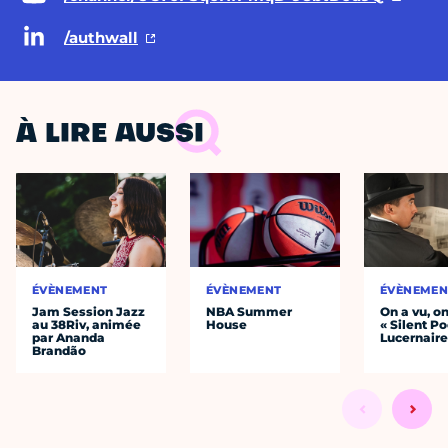
/authwall
À LIRE AUSSI
ÉVÈNEMENT
ÉVÈNEMENT
ÉVÈNEMEN
Jam Session Jazz
NBA Summer
On a vu, o
au 38Riv, animée
House
« Silent Po
par Ananda
Lucernair
Brandão