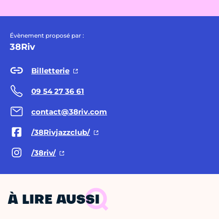
Évènement proposé par :
38Riv
Billetterie
09 54 27 36 61
contact@38riv.com
/38Rivjazzclub/
/38riv/
À LIRE AUSSI