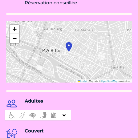
Réservation conseillée
+
−
Leaflet
|
Map data ©
OpenStreetMap
contributors
Adultes
Couvert