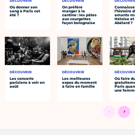
DÉCOUVRIR
DÉCOUVRIR
DÉCOUVRI
Où donner son
On préfère
Connaisse
sang à Paris cet
manger à la
l’histoire 
été ?
cantine : les pâtes
amants ma
aux courgettes
Héloïse et
façon bolognaise
Abélard ?
DÉCOUVRIR
DÉCOUVRIR
DÉCOUVRI
Les concerts
Les meilleures
Où faire d
parisiens à voir en
expos du moment
gratuitem
août
à faire en famille
Paris quan
une femm