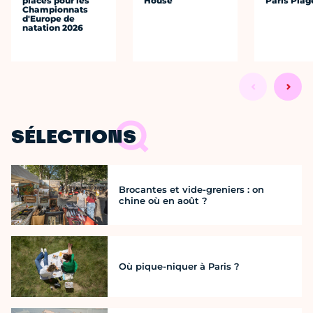
places pour les
House
Paris Plag
Championnats
d'Europe de
natation 2026
SÉLECTIONS
Brocantes et vide-greniers : on
chine où en août ?
Où pique-niquer à Paris ?