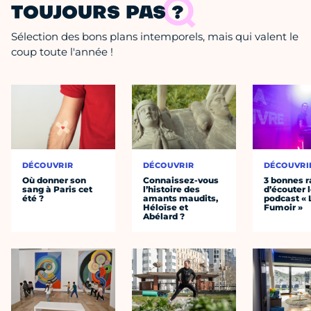
TOUJOURS PAS ?
Sélection des bons plans intemporels, mais qui valent le
coup toute l'année !
DÉCOUVRIR
DÉCOUVRIR
DÉCOUVRI
Où donner son
Connaissez-vous
3 bonnes r
sang à Paris cet
l’histoire des
d’écouter 
été ?
amants maudits,
podcast « 
Héloïse et
Fumoir »
Abélard ?