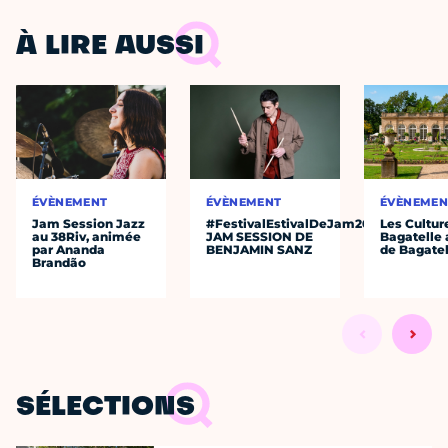
À LIRE AUSSI
ÉVÈNEMENT
ÉVÈNEMENT
ÉVÈNEMEN
Jam Session Jazz
#FestivalEstivalDeJam2026
Les Cultur
au 38Riv, animée
JAM SESSION DE
Bagatelle 
par Ananda
BENJAMIN SANZ
de Bagatel
Brandão
SÉLECTIONS