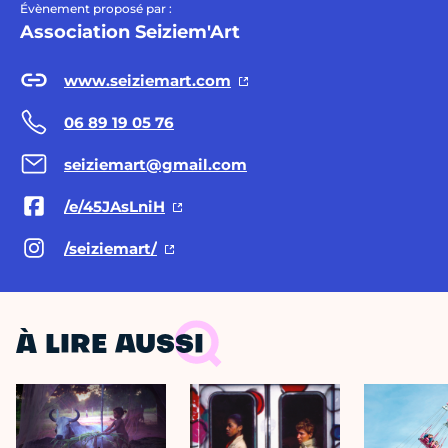
Évènement proposé par :
Association Seiziem'Art
www.seiziemart.com
06 89 19 05 76
seiziemart@gmail.com
/e/45JAsLniH
/seiziemart/
À LIRE AUSSI