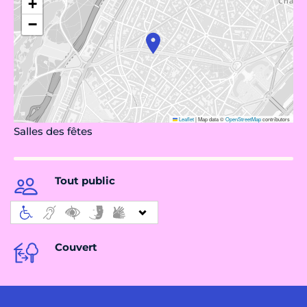
+
−
Leaflet
|
Map data ©
OpenStreetMap
contributors
Salles des fêtes
Tout public
Couvert