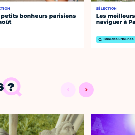
CTION
SÉLECTION
 petits bonheurs parisiens
Les meilleurs
août
naviguer à Pa
Balades urbaines
 ?