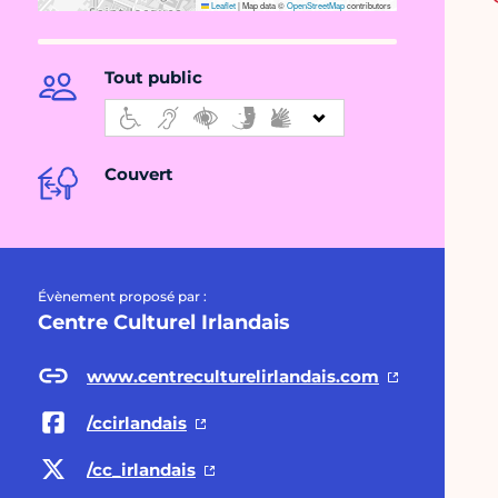
Leaflet
|
Map data ©
OpenStreetMap
contributors
Tout public
Couvert
Évènement proposé par :
Centre Culturel Irlandais
www.centreculturelirlandais.com
/ccirlandais
/cc_irlandais