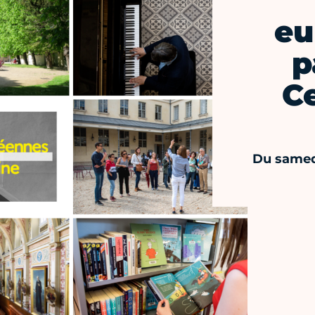
eu
p
Ce
Du samed