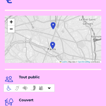
+
−
Leaflet
|
Map data ©
OpenStreetMap
contributors
Tout public
Couvert