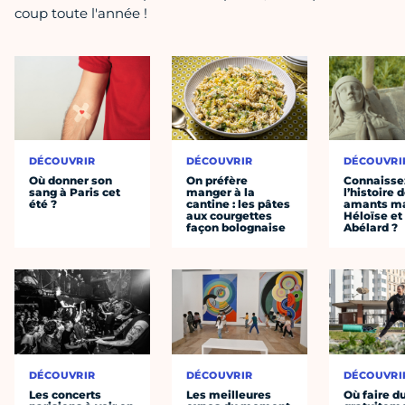
coup toute l'année !
DÉCOUVRIR
DÉCOUVRIR
DÉCOUVRI
Où donner son
On préfère
Connaisse
sang à Paris cet
manger à la
l’histoire 
été ?
cantine : les pâtes
amants ma
aux courgettes
Héloïse et
façon bolognaise
Abélard ?
DÉCOUVRIR
DÉCOUVRIR
DÉCOUVRI
Les concerts
Les meilleures
Où faire d