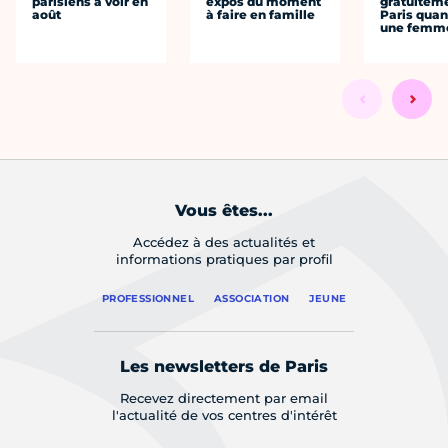
parisiens à voir en
expos du moment
gratuitem
août
à faire en famille
Paris quan
une femm
Vous êtes...
Accédez à des actualités et
informations pratiques par profil
PROFESSIONNEL
ASSOCIATION
JEUNE
Les newsletters de Paris
Recevez directement par email
l'actualité de vos centres d'intérêt