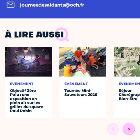
journeedesaidants@och.fr
À LIRE AUSSI
ÉVÈNEMENT
ÉVÈNEMENT
ÉVÈNEMEN
Objectif Zéro
Tournée Mini-
Séjour
Palu : une
Sauveteurs 2026
Chorégrap
exposition en
Bien-Être
plein air sur les
grilles du square
Paul Robin