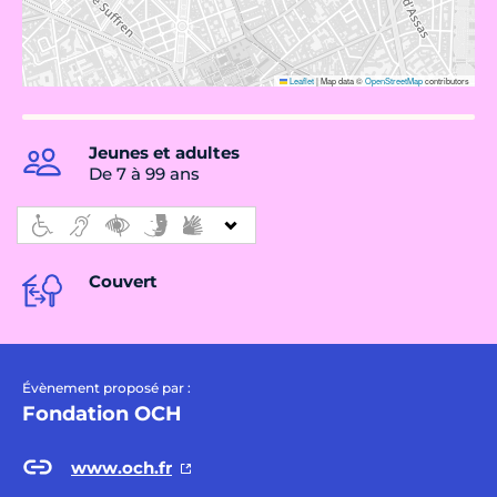
Leaflet
|
Map data ©
OpenStreetMap
contributors
Jeunes et adultes
De 7 à 99 ans
Couvert
Évènement proposé par :
Fondation OCH
www.och.fr