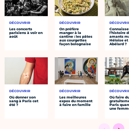
DÉCOUVRIR
DÉCOUVRIR
DÉCOUVRI
Les concerts
On préfère
Connaisse
parisiens à voir en
manger à la
l’histoire 
août
cantine : les pâtes
amants ma
aux courgettes
Héloïse et
façon bolognaise
Abélard ?
DÉCOUVRIR
DÉCOUVRIR
DÉCOUVRI
Où donner son
Les meilleures
Où faire d
sang à Paris cet
expos du moment
gratuitem
été ?
à faire en famille
Paris quan
une femm