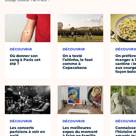
DÉCOUVRIR
DÉCOUVRIR
DÉCOUVRI
Où donner son
On a testé
On préfèr
sang à Paris cet
l’altinha, le foot
manger à 
été ?
comme à
cantine : l
Copacabana
aux courge
façon bol
DÉCOUVRIR
DÉCOUVRIR
DÉCOUVRI
Les concerts
Les meilleures
Connaisse
parisiens à voir en
expos du moment
l’histoire 
août
à faire en famille
amants ma