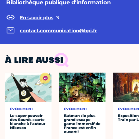
Bibliothèque publique d'information
En savoir plus
contact.communication@bpi.fr
À LIRE AUSSI
ÉVÈNEMENT
ÉVÈNEMENT
ÉVÈNEMEN
Le super pouvoir
Batman : le plus
Exposition
des Sourds : carte
grand escape
Train par 
blanche à l'auteur
game immersif de
Nikesco
France est enfin
ouvert !