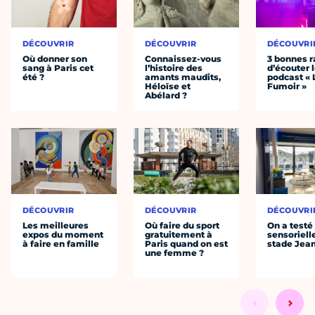
DÉCOUVRIR
DÉCOUVRIR
DÉCOUVRI
Où donner son
Connaissez-vous
3 bonnes r
sang à Paris cet
l’histoire des
d’écouter 
été ?
amants maudits,
podcast « 
Héloïse et
Fumoir »
Abélard ?
DÉCOUVRIR
DÉCOUVRIR
DÉCOUVRI
Les meilleures
Où faire du sport
On a testé 
expos du moment
gratuitement à
sensoriell
à faire en famille
Paris quand on est
stade Jea
une femme ?