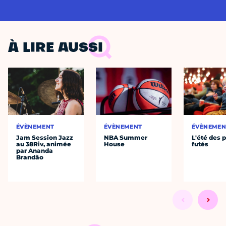
À LIRE AUSSI
ÉVÈNEMENT
ÉVÈNEMENT
ÉVÈNEMEN
Jam Session Jazz
NBA Summer
L'été des p
au 38Riv, animée
House
futés
par Ananda
Brandão