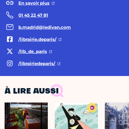
En savoir plus
01 45 22 47 81
b.madrid@ledivan.com
/librairie.deparis/
/lib_de_paris
/librairiedeparis/
À LIRE AUSSI