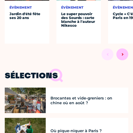
ÉVÈNEMENT
ÉVÈNEMENT
ÉVÈNEMEN
Jardin d'été fête
Le super pouvoir
Cycle « C'é
ses 20 ans
des Sourds : carte
Paris en 1
blanche à l'auteur
Nikesco
SÉLECTIONS
Brocantes et vide-greniers : on
chine où en août ?
Où pique-niquer à Paris ?