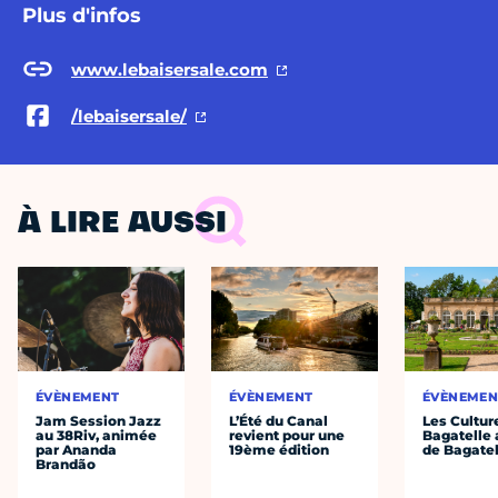
Plus d'infos
www.lebaisersale.com
/lebaisersale/
À LIRE AUSSI
ÉVÈNEMENT
ÉVÈNEMENT
ÉVÈNEMEN
Jam Session Jazz
L’Été du Canal
Les Cultur
au 38Riv, animée
revient pour une
Bagatelle 
par Ananda
19ème édition
de Bagatel
Brandão