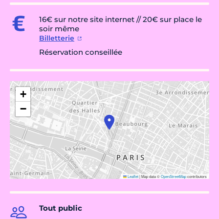
16€ sur notre site internet // 20€ sur place le
soir même
Billetterie
Réservation conseillée
+
−
Leaflet
|
Map data ©
OpenStreetMap
contributors
Tout public