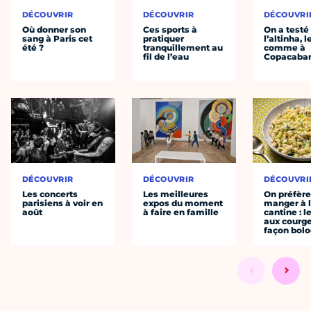
DÉCOUVRIR
DÉCOUVRIR
DÉCOUVRI
Où donner son
Ces sports à
On a testé
sang à Paris cet
pratiquer
l’altinha, l
été ?
tranquillement au
comme à
fil de l’eau
Copacaba
DÉCOUVRIR
DÉCOUVRIR
DÉCOUVRI
Les concerts
Les meilleures
On préfèr
parisiens à voir en
expos du moment
manger à 
août
à faire en famille
cantine : l
aux courge
façon bol