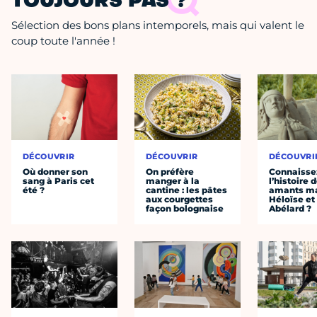
TOUJOURS PAS ?
Sélection des bons plans intemporels, mais qui valent le
coup toute l'année !
DÉCOUVRIR
DÉCOUVRIR
DÉCOUVRI
Où donner son
On préfère
Connaisse
sang à Paris cet
manger à la
l’histoire 
été ?
cantine : les pâtes
amants ma
aux courgettes
Héloïse et
façon bolognaise
Abélard ?