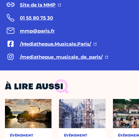
Site de la MMP
01 55 80 75 30
mmp@paris.fr
/Mediatheque.Musicale.Paris/
/mediatheque_musicale_de_paris/
À LIRE AUSSI
ÉVÈNEMENT
ÉVÈNEMENT
ÉVÈNEMEN