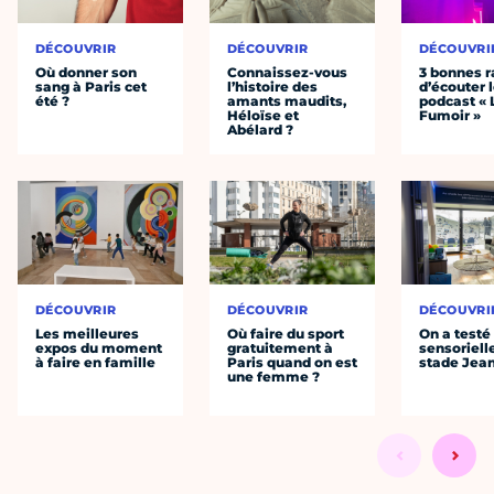
DÉCOUVRIR
DÉCOUVRIR
DÉCOUVRI
Où donner son
Connaissez-vous
3 bonnes r
sang à Paris cet
l’histoire des
d’écouter 
été ?
amants maudits,
podcast « 
Héloïse et
Fumoir »
Abélard ?
DÉCOUVRIR
DÉCOUVRIR
DÉCOUVRI
Les meilleures
Où faire du sport
On a testé 
expos du moment
gratuitement à
sensoriell
à faire en famille
Paris quand on est
stade Jea
une femme ?