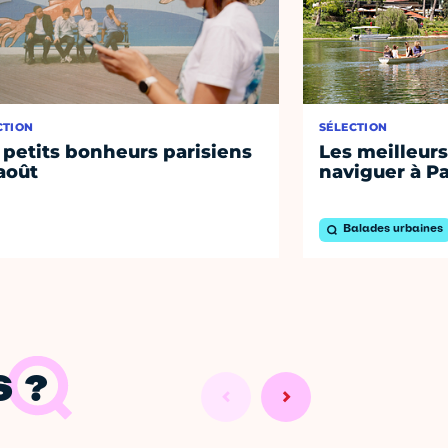
CTION
SÉLECTION
 petits bonheurs parisiens
Les meilleurs
août
naviguer à Pa
Balades urbaines
 ?