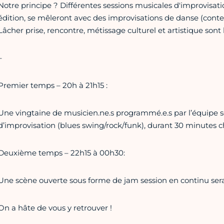
Notre principe ? Différentes sessions musicales d'improvisatio
édition, se mêleront avec des improvisations de danse (cont
Lâcher prise, rencontre, métissage culturel et artistique sont 
–
Premier temps – 20h à 21h15 :
Une vingtaine de musicien.ne.s programmé.e.s par l’équipe son
d’improvisation (blues swing/rock/funk), durant 30 minutes c
Deuxième temps – 22h15 à 00h30:
Une scène ouverte sous forme de jam session en continu sera
On a hâte de vous y retrouver !