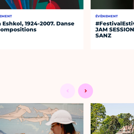
EMENT
ÉVÈNEMENT
 Eshkol, 1924-2007. Danse
#FestivalEst
compositions
JAM SESSIO
SANZ