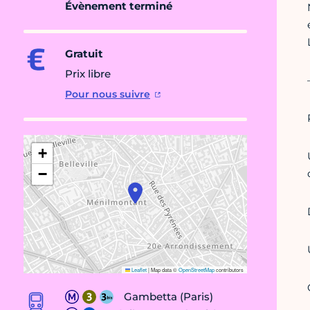
Évènement terminé
Gratuit
Prix libre
Pour nous suivre
+
−
Leaflet
|
Map data ©
OpenStreetMap
contributors
Gambetta (Paris)