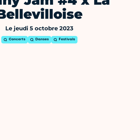
iny Jam #4 x La
Bellevilloise
Le jeudi 5 octobre 2023
Concerts
Danses
Festivals