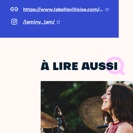
https://www.labellevilloise.com/evenement/jaminy-jam/
/jaminy_jam/
À LIRE AUSSI