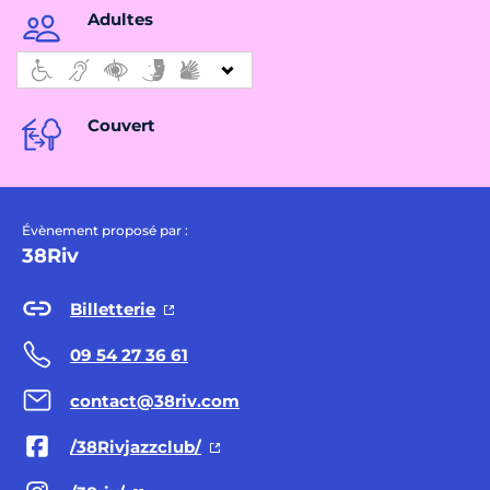
Adultes
Couvert
Évènement proposé par :
38Riv
Billetterie
09 54 27 36 61
contact@38riv.com
/38Rivjazzclub/