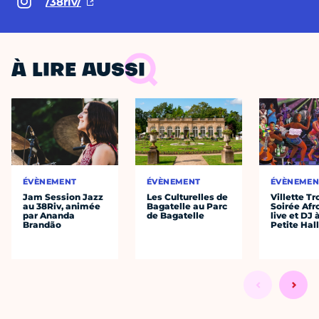
/38riv/
À LIRE AUSSI
ÉVÈNEMENT
ÉVÈNEMENT
ÉVÈNEMEN
Jam Session Jazz
Les Culturelles de
Villette Tr
au 38Riv, animée
Bagatelle au Parc
Soirée Afr
par Ananda
de Bagatelle
live et DJ 
Brandão
Petite Hal