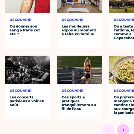
DÉCOUVRIR
DÉCOUVRIR
DÉCOUVRI
Où donner son
Les meilleures
On a testé
sang à Paris cet
expos du moment
l’altinha, l
été ?
à faire en famille
comme à
Copacaba
DÉCOUVRIR
DÉCOUVRIR
DÉCOUVRI
Les concerts
Ces sports à
On préfèr
parisiens à voir en
pratiquer
manger à 
août
tranquillement au
cantine : l
fil de l’eau
aux courge
façon bol