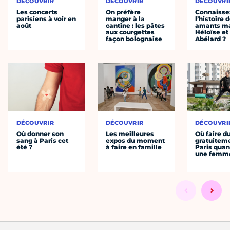
DÉCOUVRIR
DÉCOUVRIR
DÉCOUVRI
Les concerts
On préfère
Connaisse
parisiens à voir en
manger à la
l’histoire 
août
cantine : les pâtes
amants ma
aux courgettes
Héloïse et
façon bolognaise
Abélard ?
DÉCOUVRIR
DÉCOUVRIR
DÉCOUVRI
Où donner son
Les meilleures
Où faire d
sang à Paris cet
expos du moment
gratuitem
été ?
à faire en famille
Paris quan
une femm