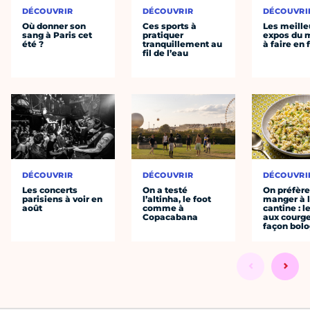
DÉCOUVRIR
DÉCOUVRIR
DÉCOUVRI
Où donner son
Ces sports à
Les meille
sang à Paris cet
pratiquer
expos du
été ?
tranquillement au
à faire en 
fil de l’eau
DÉCOUVRIR
DÉCOUVRIR
DÉCOUVRI
Les concerts
On a testé
On préfèr
parisiens à voir en
l’altinha, le foot
manger à 
août
comme à
cantine : l
Copacabana
aux courge
façon bol