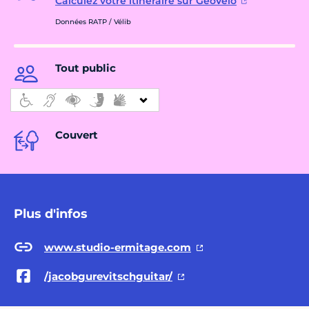
Calculez votre itinéraire sur GéoVélo
Données RATP / Vélib
Tout public
Couvert
Plus d'infos
www.studio-ermitage.com
/jacobgurevitschguitar/