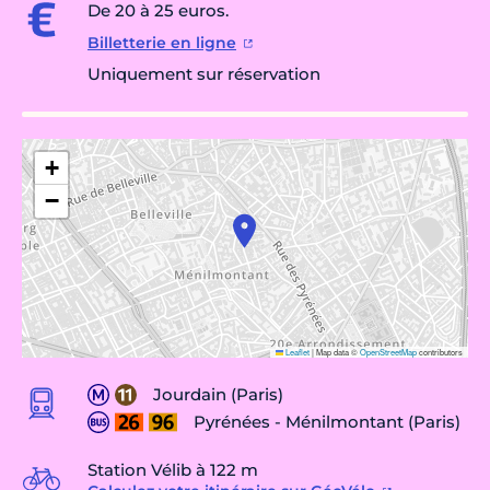
De 20 à 25 euros.
Billetterie en ligne
Uniquement sur réservation
+
−
Leaflet
|
Map data ©
OpenStreetMap
contributors
Jourdain (Paris)
Pyrénées - Ménilmontant (Paris)
Station Vélib à 122 m