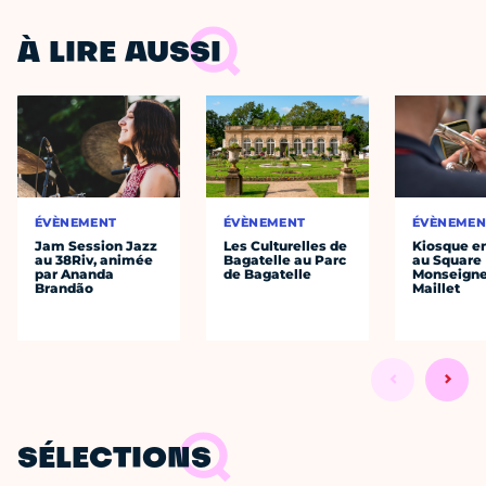
À LIRE AUSSI
ÉVÈNEMENT
ÉVÈNEMENT
ÉVÈNEMEN
Jam Session Jazz
Les Culturelles de
Kiosque en
au 38Riv, animée
Bagatelle au Parc
au Square
par Ananda
de Bagatelle
Monseigne
Brandão
Maillet
SÉLECTIONS