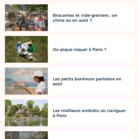
Brocantes et vide-greniers : on
chine où en août ?
Où pique-niquer à Paris ?
Les petits bonheurs parisiens en
août
Les meilleurs endroits où naviguer
à Paris