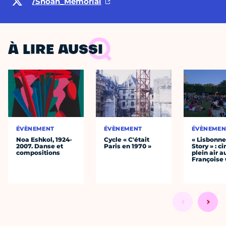
/Shoah_Memorial
À LIRE AUSSI
ÉVÈNEMENT
ÉVÈNEMENT
ÉVÈNEMEN
Noa Eshkol, 1924-
Cycle « C'était
« Lisbonn
2007. Danse et
Paris en 1970 »
Story » : c
compositions
plein air a
Françoise 