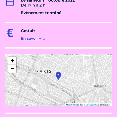
Le
samedi 1
octobre 2022
De 17 h à 2 h
Évènement terminé
Gratuit
En savoir +
+
−
Leaflet
|
Map data ©
OpenStreetMap
contributors