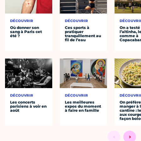
DÉCOUVRIR
DÉCOUVRIR
DÉCOUVRI
Où donner son
Ces sports à
On a testé
sang à Paris cet
pratiquer
l’altinha, l
été ?
tranquillement au
comme à
fil de l’eau
Copacaba
DÉCOUVRIR
DÉCOUVRIR
DÉCOUVRI
Les concerts
Les meilleures
On préfèr
parisiens à voir en
expos du moment
manger à 
août
à faire en famille
cantine : l
aux courge
façon bol