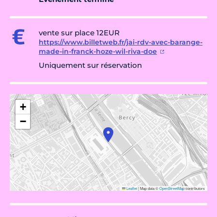
vente sur place 12EUR
https://www.billetweb.fr/jai-rdv-avec-barange-
made-in-franck-hoze-wil-riva-doe
Uniquement sur réservation
+
−
Leaflet
|
Map data ©
OpenStreetMap
contributors