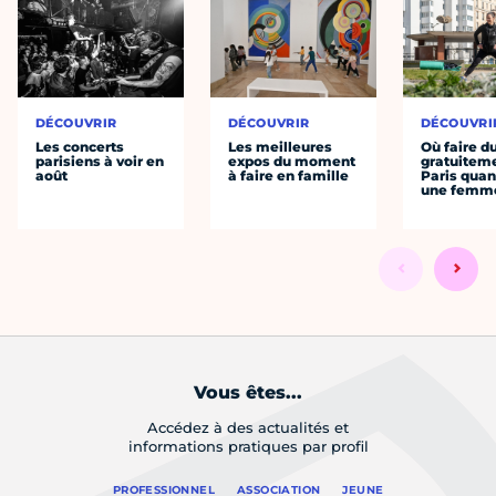
DÉCOUVRIR
DÉCOUVRIR
DÉCOUVRI
Les concerts
Les meilleures
Où faire d
parisiens à voir en
expos du moment
gratuitem
août
à faire en famille
Paris quan
une femm
Vous êtes...
Accédez à des actualités et
informations pratiques par profil
PROFESSIONNEL
ASSOCIATION
JEUNE