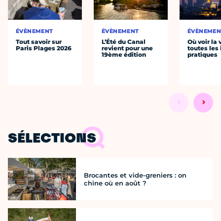
ÉVÈNEMENT
ÉVÈNEMENT
ÉVÈNEMEN
Tout savoir sur
L’Été du Canal
Où voir la 
Paris Plages 2026
revient pour une
toutes les 
19ème édition
pratiques
SÉLECTIONS
Brocantes et vide-greniers : on
chine où en août ?