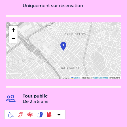
Uniquement sur réservation
+
−
Leaflet
|
Map data ©
OpenStreetMap
contributors
Tout public
De 2 à 5 ans