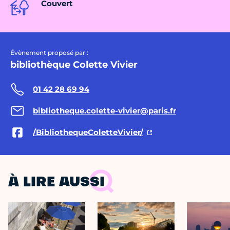
Couvert
Évènement proposé par :
bibliothèque Colette Vivier
01 42 28 69 94
bibliotheque.colette-vivier@paris.fr
/BibliothequeColetteVivier/
À LIRE AUSSI